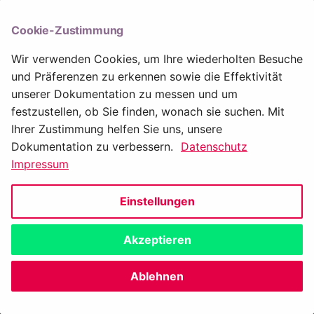
i
aedifion.engineering
Release
Cookie-Zustimmung
t
Begrenzungen
Wir verwenden Cookies, um Ihre wiederholten Besuche
i
und Präferenzen zu erkennen sowie die Effektivität
a
unserer Dokumentation zu messen und um
festzustellen, ob Sie finden, wonach sie suchen. Mit
l
Ihrer Zustimmung helfen Sie uns, unsere
i
Dokumentation zu verbessern.
Datenschutz
s
Impressum
Virtual Datapoints
i
Weiter
Einstellungen
e
Copyright © 2019-2021 aedifion GmbH
r
Akzeptieren
Made with
Material for MkDocs
t
Impressum
|
Datenschutz
|
Cookie Einstellungen
Ablehnen